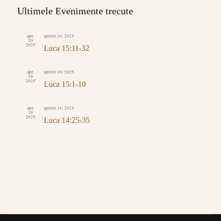
căutare
Ultimele Evenimente trecute
Evenimente
apr.
aprilie 20, 2025
20
2025
Luca 15:11-32
apr.
aprilie 19, 2025
19
2025
Luca 15:1-10
apr.
aprilie 18, 2025
18
2025
Luca 14:25-35