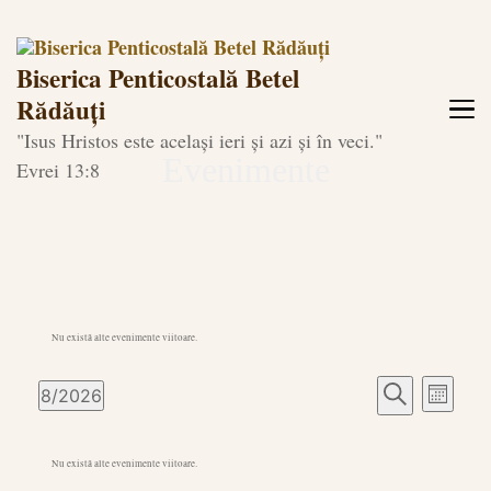
Biserica Penticostală Betel
Rădăuți
"Isus Hristos este același ieri și azi și în veci."
Evenimente
Evrei 13:8
Nu există alte evenimente viitoare.
Navigare
Naviga
8/2026
Lună
în
în
Selectează
Caută
vizualiz
data.
vizualizări
Calendarul
Evenim
Nu există alte evenimente viitoare.
și
Evenimente