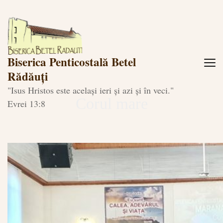
Biserica Penticostală Betel
Rădăuți
"Isus Hristos este același ieri și azi și în veci."
Corul mare
Evrei 13:8