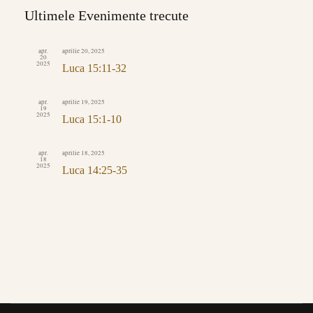
căutare
Ultimele Evenimente trecute
Evenimente
apr.
aprilie 20, 2025
20
2025
Luca 15:11-32
apr.
aprilie 19, 2025
19
2025
Luca 15:1-10
apr.
aprilie 18, 2025
18
2025
Luca 14:25-35