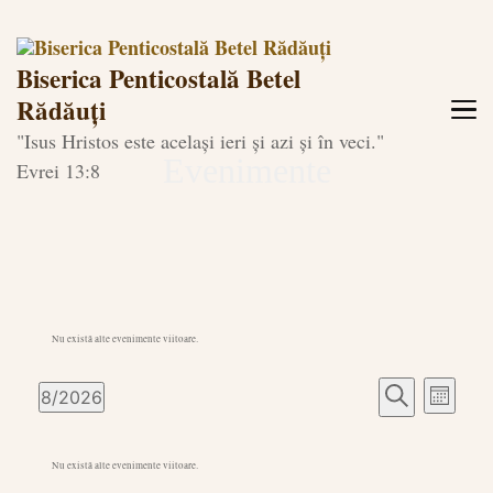
Biserica Penticostală Betel
Rădăuți
"Isus Hristos este același ieri și azi și în veci."
Evenimente
Evrei 13:8
Nu există alte evenimente viitoare.
Navigare
Naviga
8/2026
Lună
în
în
Selectează
Caută
vizualiz
data.
vizualizări
Calendarul
Evenim
Nu există alte evenimente viitoare.
și
Evenimente